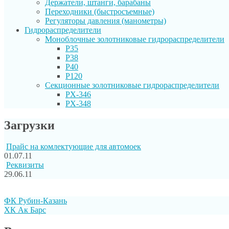
Держатели, штанги, барабаны
Переходники (быстросъемные)
Регуляторы давления (манометры)
Гидрораспределители
Моноблочные золотниковые гидрораспределители
P35
P38
P40
P120
Секционные золотниковые гидрораспределители
PX-346
PX-348
Загрузки
Прайс на комлектующие для автомоек
01.07.11
Реквизиты
29.06.11
ФК Рубин-Казань
ХК Ак Барс