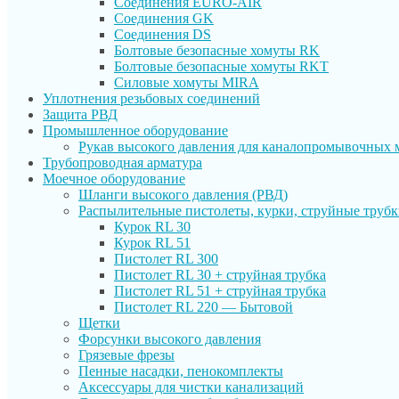
Соединения EURO-AIR
Соединения GK
Соединения DS
Болтовые безопасные хомуты RK
Болтовые безопасные хомуты RKT
Силовые хомуты MIRA
Уплотнения резьбовых соединений
Защита РВД
Промышленное оборудование
Рукав высокого давления для каналопромывочных
Трубопроводная арматура
Моечное оборудование
Шланги высокого давления (РВД)
Распылительные пистолеты, курки, струйные труб
Курок RL 30
Курок RL 51
Пистолет RL 300
Пистолет RL 30 + струйная трубка
Пистолет RL 51 + струйная трубка
Пистолет RL 220 — Бытовой
Щетки
Форсунки высокого давления
Грязевые фрезы
Пенные насадки, пенокомплекты
Аксессуары для чистки канализаций