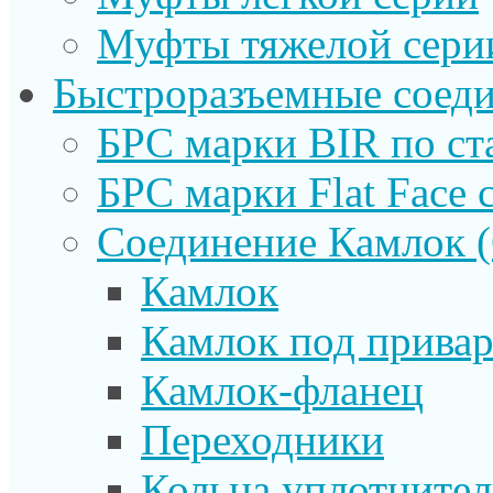
Муфты тяжелой сери
Быстроразъемные соеди
БРС марки BIR по ст
БРС марки Flat Face с
Соединение Камлок
Камлок
Камлок под прива
Камлок-фланец
Переходники
Кольца уплотните