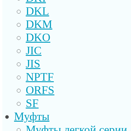
DKL
DKM
DKO
JIC
JIS
NPTF
ORFS
SF
Муфты
Муфты легкой серии