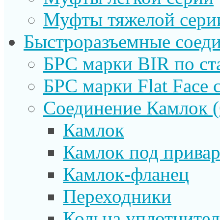
Муфты тяжелой сери
Быстроразъемные соеди
БРС марки BIR по ст
БРС марки Flat Face с
Соединение Камлок
Камлок
Камлок под прива
Камлок-фланец
Переходники
Кольца уплотните