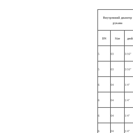
Внутренний диаметр
рукава
DN
Size
дюй
5
03
3/16"
5
03
3/16"
6
04
1/4"
6
04
1/4"
6
04
1/4"
6
04
1/4"