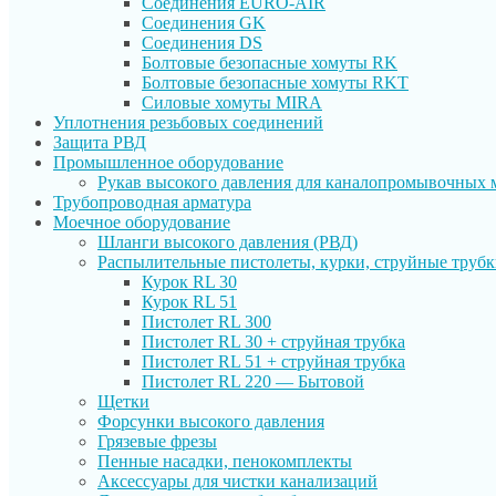
Соединения EURO-AIR
Соединения GK
Соединения DS
Болтовые безопасные хомуты RK
Болтовые безопасные хомуты RKT
Силовые хомуты MIRA
Уплотнения резьбовых соединений
Защита РВД
Промышленное оборудование
Рукав высокого давления для каналопромывочных
Трубопроводная арматура
Моечное оборудование
Шланги высокого давления (РВД)
Распылительные пистолеты, курки, струйные труб
Курок RL 30
Курок RL 51
Пистолет RL 300
Пистолет RL 30 + струйная трубка
Пистолет RL 51 + струйная трубка
Пистолет RL 220 — Бытовой
Щетки
Форсунки высокого давления
Грязевые фрезы
Пенные насадки, пенокомплекты
Аксессуары для чистки канализаций