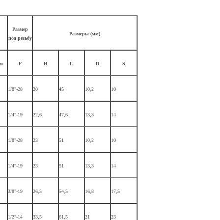
Размер
Размеры (мм)
под резьбу
м
F
H
L
D
S
1/8"-28
20
45
10,2
10
1/4"-19
22,6
47,6
13,3
14
1/8"-28
23
51
10,2
10
1/4"-19
23
51
13,3
14
3/8"-19
26,5
54,5
16,8
17,5
1/2"-14
33,5
61,5
21
23