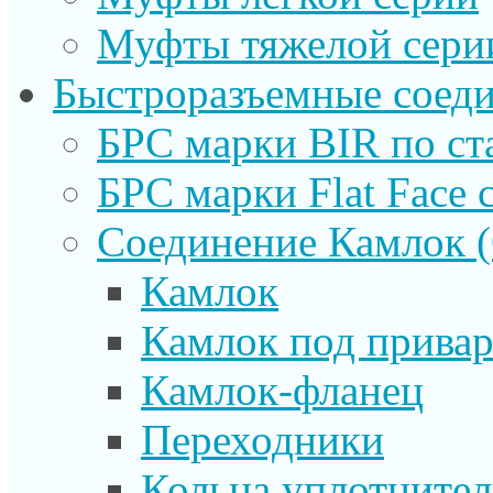
Муфты тяжелой сери
Быстроразъемные соеди
БРС марки BIR по ст
БРС марки Flat Face с
Соединение Камлок
Камлок
Камлок под прива
Камлок-фланец
Переходники
Кольца уплотните