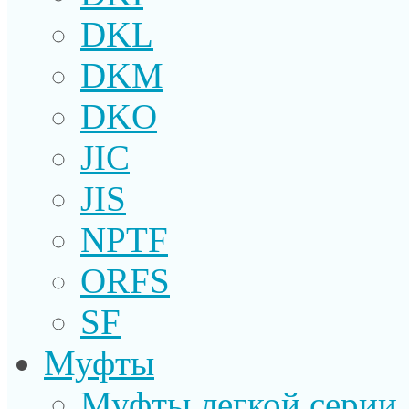
DKL
DKM
DKO
JIC
JIS
NPTF
ORFS
SF
Муфты
Муфты легкой серии