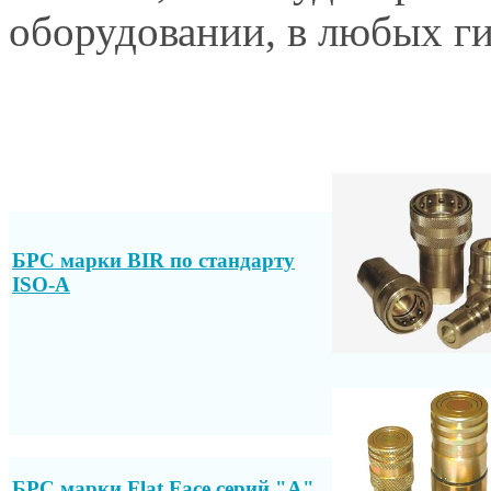
оборудовании, в любых ги
БРС марки BIR по стандарту
ISO-A
БРС марки Flat Face серий "А"