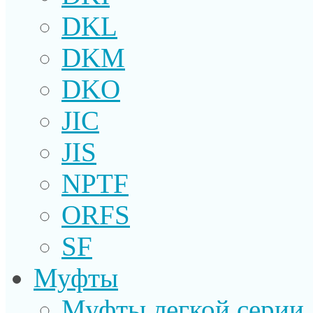
DKL
DKM
DKO
JIC
JIS
NPTF
ORFS
SF
Муфты
Муфты легкой серии