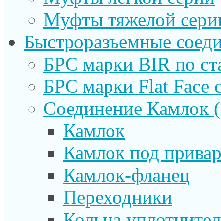
Муфты тяжелой сери
Быстроразъемные соеди
БРС марки BIR по ст
БРС марки Flat Face с
Соединение Камлок
Камлок
Камлок под прива
Камлок-фланец
Переходники
Кольца уплотните