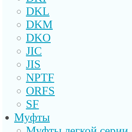
DKL
DKM
DKO
JIC
JIS
NPTF
ORFS
SF
Муфты
Муфты легкой серии