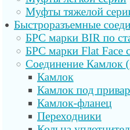
Муфты тяжелой сери
Быстроразъемные соеди
БРС марки BIR по ст
БРС марки Flat Face с
Соединение Камлок
Камлок
Камлок под прива
Камлок-фланец
Переходники
Кольца уплотните