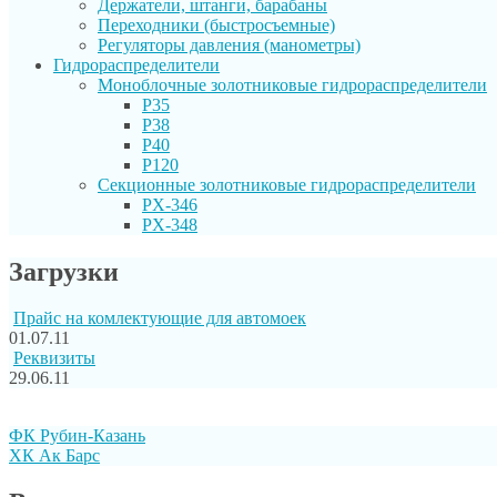
Держатели, штанги, барабаны
Переходники (быстросъемные)
Регуляторы давления (манометры)
Гидрораспределители
Моноблочные золотниковые гидрораспределители
P35
P38
P40
P120
Секционные золотниковые гидрораспределители
PX-346
PX-348
Загрузки
Прайс на комлектующие для автомоек
01.07.11
Реквизиты
29.06.11
ФК Рубин-Казань
ХК Ак Барс