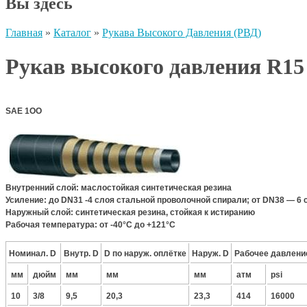
Вы здесь
Главная
»
Каталог
»
Рукава Высокого Давления (РВД)
Рукав высокого давления R15
SAE 1ОО
Внутренний слой:
маслостойкая синтетическая резина
Усиление:
до DN31 -4 слоя стальной проволочной спирали; от DN38 — 6
Наружный слой:
синтетическая резина, стойкая к истиранию
Рабочая температура:
от -40°С до +121°С
Номинал. D
Внутр. D
D по наруж. оплётке
Наруж. D
Рабочее давлени
мм
дюйм
мм
мм
мм
атм
psi
10
3/8
9,5
20,3
23,3
414
16000