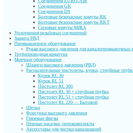
Соединения EURO-AIR
Соединения GK
Соединения DS
Болтовые безопасные хомуты RK
Болтовые безопасные хомуты RKT
Силовые хомуты MIRA
Уплотнения резьбовых соединений
Защита РВД
Промышленное оборудование
Рукав высокого давления для каналопромывочных
Трубопроводная арматура
Моечное оборудование
Шланги высокого давления (РВД)
Распылительные пистолеты, курки, струйные труб
Курок RL 30
Курок RL 51
Пистолет RL 300
Пистолет RL 30 + струйная трубка
Пистолет RL 51 + струйная трубка
Пистолет RL 220 — Бытовой
Щетки
Форсунки высокого давления
Грязевые фрезы
Пенные насадки, пенокомплекты
Аксессуары для чистки канализаций