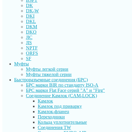
BSPT
DK
DK-W
DKI
DKL
DKM
DKO
JIC
JIS
NPTF
ORFS
SF
Муфты
Муфты легкой серии
Муфты тяжелой серии
Быстроразъемные соединения (БРС)
БРС марки BIR по стандарту ISO-A
БРС марки Flat Face серий "А" и "Firg"
Соединение Камлок (CAM-LOCK)
Камлок
Камлок под приварку
Камлок-фланец
Переходники
Кольца уплотнительные
Соединения TW