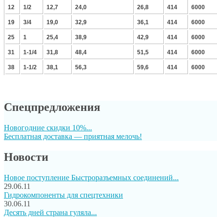
12
1/2
12,7
24,0
26,8
414
6000
19
3/4
19,0
32,9
36,1
414
6000
25
1
25,4
38,9
42,9
414
6000
31
1-1/4
31,8
48,4
51,5
414
6000
38
1-1/2
38,1
56,3
59,6
414
6000
Спецпредложения
Новогодние скидки 10%...
Бесплатная доставка — приятная мелочь!
Новости
Новое поступление Быстроразъемных соединений...
29.06.11
Гидрокомпоненты для спецтехники
30.06.11
Десять дней страна гуляла...