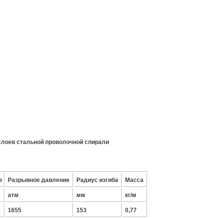
 слоев стальной проволочной спирали
е
Разрывное давление
Радиус изгиба
Масса
атм
мм
кг/м
1655
153
0,77