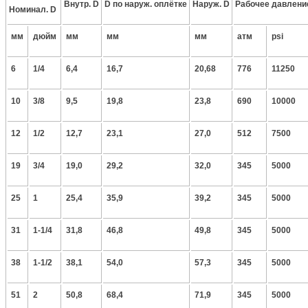
Внутр. D
D по наруж. оплётке
Наруж. D
Рабочее давлени
Номинал. D
мм
дюйм
мм
мм
мм
атм
psi
6
1/4
6,4
16,7
20,68
776
11250
10
3/8
9,5
19,8
23,8
690
10000
12
1/2
12,7
23,1
27,0
512
7500
19
3/4
19,0
29,2
32,0
345
5000
25
1
25,4
35,9
39,2
345
5000
31
1-1/4
31,8
46,8
49,8
345
5000
38
1-1/2
38,1
54,0
57,3
345
5000
51
2
50,8
68,4
71,9
345
5000