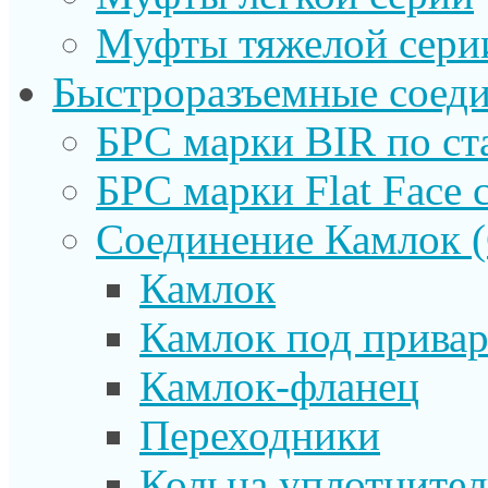
Муфты тяжелой сери
Быстроразъемные соеди
БРС марки BIR по ст
БРС марки Flat Face с
Соединение Камлок
Камлок
Камлок под прива
Камлок-фланец
Переходники
Кольца уплотните