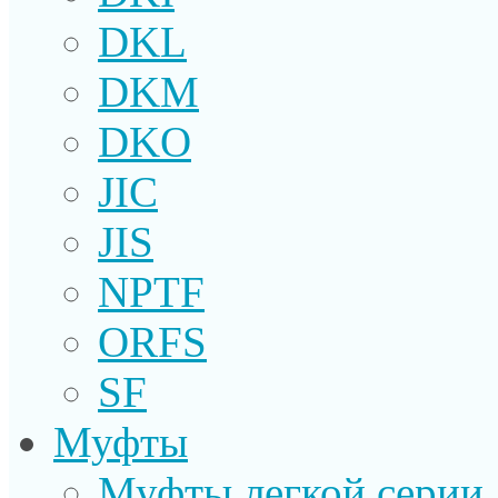
DKL
DKM
DKO
JIC
JIS
NPTF
ORFS
SF
Муфты
Муфты легкой серии