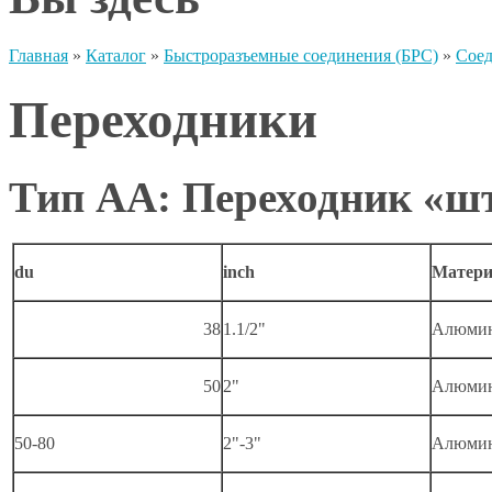
Главная
»
Каталог
»
Быстроразъемные соединения (БРС)
»
Сое
Переходники
Тип AA: Переходник «ш
du
inch
Матери
38
1.1/2"
Алюми
50
2"
Алюми
50-80
2"-3"
Алюми