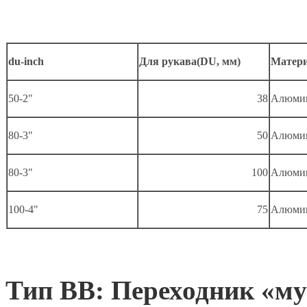
du-inch
Для рукава(DU, мм)
Матер
50-2"
38
Алюми
80-3"
50
Алюми
80-3"
100
Алюми
100-4"
75
Алюми
Тип BB: Переходник «му