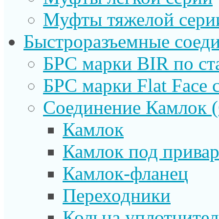
Муфты тяжелой сери
Быстроразъемные соеди
БРС марки BIR по ст
БРС марки Flat Face с
Соединение Камлок
Камлок
Камлок под прива
Камлок-фланец
Переходники
Кольца уплотните