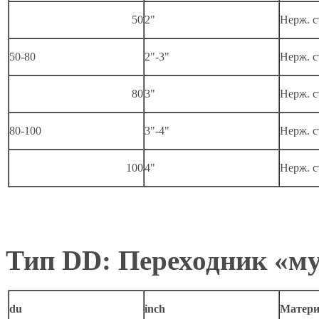
50
2"
Нерж. с
50-80
2"-3"
Нерж. с
80
3"
Нерж. с
80-100
3"-4"
Нерж. с
100
4"
Нерж. с
Тип DD: Переходник «м
du
inch
Матери