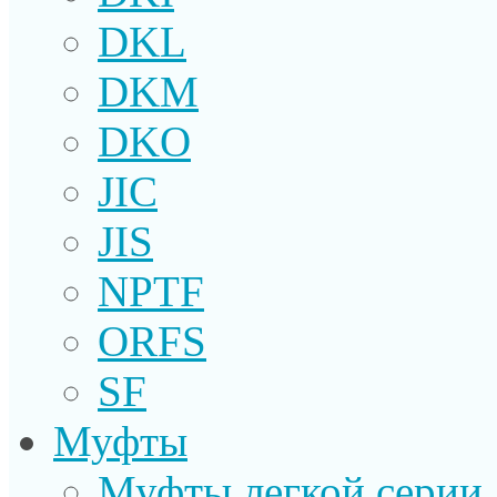
DKL
DKM
DKO
JIC
JIS
NPTF
ORFS
SF
Муфты
Муфты легкой серии