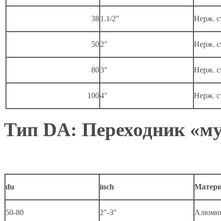
38
1.1/2"
Нерж
.
с
50
2"
Нерж
.
с
80
3"
Нерж
.
с
100
4"
Нерж
.
с
Тип DA: Переходник «м
du
inch
Матер
50-80
2"-3"
Алюми