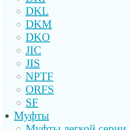
DKL
DKM
DKO
JIC
JIS
NPTF
ORFS
SF
Муфты
Муфты легкой серии