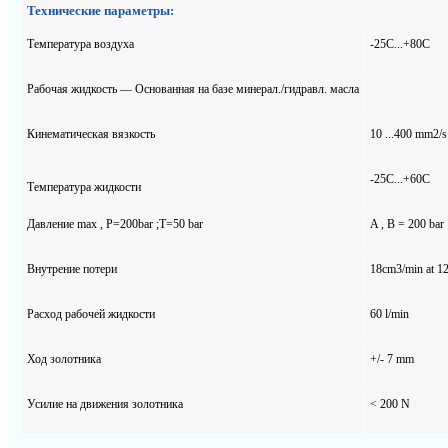
Технические параметры:
Температура воздуха
-25C...+80C
Рабочая жидкость — Основанная на базе минерал./гидравл. масла
Кинематическая вязкость
10 ...400 mm2/s
-25C...+60C
Температура жидкости
Давление max , P=200bar ;T=50 bar
A , B = 200 bar
Внутрение потери
18cm3/min at 1
Расход рабочей жидкости
60 l/min
Ход золотника
+/- 7 mm
Усилие на движения золотника
< 200 N