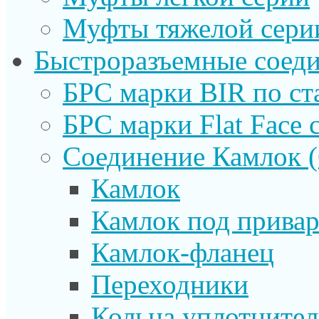
Муфты тяжелой сери
Быстроразъемные соеди
БРС марки BIR по ст
БРС марки Flat Face с
Соединение Камлок
Камлок
Камлок под прива
Камлок-фланец
Переходники
Кольца уплотните