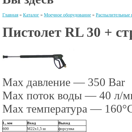
Главная
»
Каталог
»
Моечное оборудование
»
Распылительные п
Пистолет RL 30 + ст
Max давление — 350 Bar
Max поток воды — 40 л/м
Max температура — 160°
L, мм
Вход
Выход
600
М22х1,5 ш
форсунка