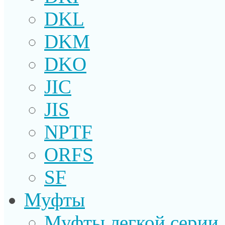
DKL
DKM
DKO
JIC
JIS
NPTF
ORFS
SF
Муфты
Муфты легкой серии