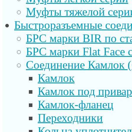
Муфты тяжелой сери
Быстроразъемные соеди
БРС марки BIR по ст
БРС марки Flat Face с
Соединение Камлок
Камлок
Камлок под прива
Камлок-фланец
Переходники
Кольца уплотните