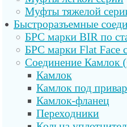
Муфты тяжелой сери
Быстроразъемные соеди
БРС марки BIR по ст
БРС марки Flat Face с
Соединение Камлок
Камлок
Камлок под прива
Камлок-фланец
Переходники
Кольца уплотните