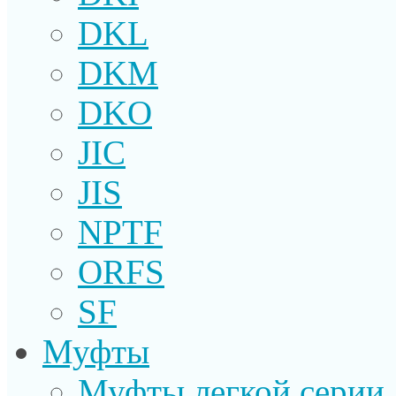
DKL
DKM
DKO
JIC
JIS
NPTF
ORFS
SF
Муфты
Муфты легкой серии