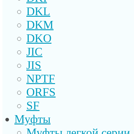
DKL
DKM
DKO
JIC
JIS
NPTF
ORFS
SF
Муфты
Муфты легкой серии