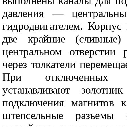
выполне­ны каналы для п
дав­ления — центральны
гидродвигателем. Корпус 
две крайние (сливные
центральном отверстии р
через толкате­ли перемеща
При отклю­ченных э
устанавливают золот­
подключения магнитов к
штепсельные разъемы 