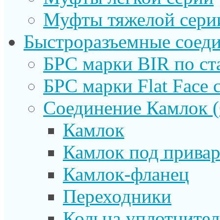
Муфты тяжелой сери
Быстроразъемные соеди
БРС марки BIR по ст
БРС марки Flat Face с
Соединение Камлок
Камлок
Камлок под прива
Камлок-фланец
Переходники
Кольца уплотните