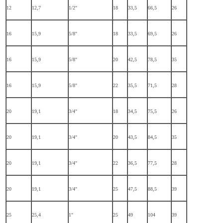
12
12,7
1/2"
18
33,5
66,5
26
16
15,9
5/8"
18
33,5
69,5
26
16
15,9
5/8"
20
42,5
78,5
35
16
15,9
5/8"
22
35,5
71,5
28
20
19,1
3/4"
18
34,5
75,5
26
20
19,1
3/4"
20
43,5
84,5
35
20
19,1
3/4"
22
36,5
77,5
28
20
19,1
3/4"
25
47,5
88,5
39
25
25,4
1"
25
49
104
39