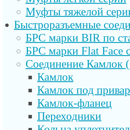
Муфты тяжелой сери
Быстроразъемные соеди
БРС марки BIR по ст
БРС марки Flat Face с
Соединение Камлок
Камлок
Камлок под прива
Камлок-фланец
Переходники
Кольца уплотните