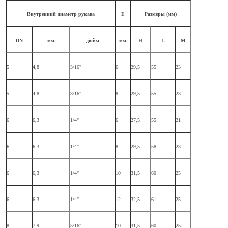
Внутренний диаметр рукава
E
Размеры (мм)
DN
мм
дюйм
мм
H
L
M
5
4,8
3/16"
6
29,5
55
23
5
4,8
3/16"
8
29,5
55
23
6
6,3
1/4"
6
27,5
55
21
6
6,3
1/4"
8
29,5
58
23
6
6,3
1/4"
10
31,5
60
25
6
6,3
1/4"
12
32,5
61
25
8
7,9
5/16"
10
31,5
60
25