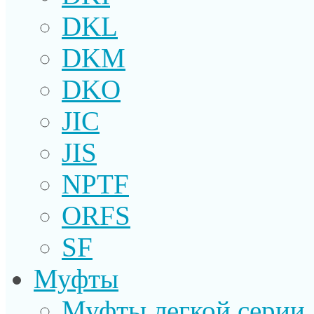
DKL
DKM
DKO
JIC
JIS
NPTF
ORFS
SF
Муфты
Муфты легкой серии