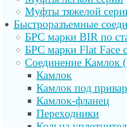
Муфты тяжелой сери
Быстроразъемные соеди
БРС марки BIR по ст
БРС марки Flat Face с
Соединение Камлок
Камлок
Камлок под прива
Камлок-фланец
Переходники
Кольца уплотните