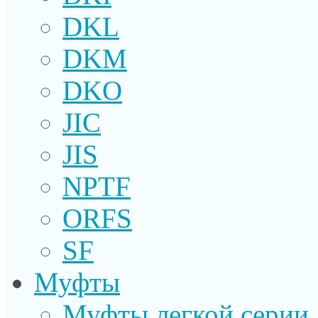
DKL
DKM
DKO
JIC
JIS
NPTF
ORFS
SF
Муфты
Муфты легкой серии