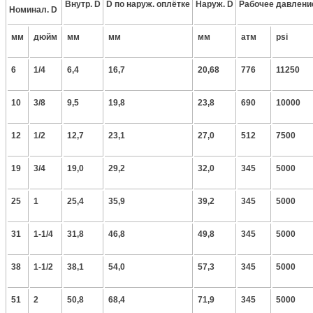
Внутр. D
D по наруж. оплётке
Наруж. D
Рабочее давлени
Номинал. D
мм
дюйм
мм
мм
мм
атм
psi
6
1/4
6,4
16,7
20,68
776
11250
10
3/8
9,5
19,8
23,8
690
10000
12
1/2
12,7
23,1
27,0
512
7500
19
3/4
19,0
29,2
32,0
345
5000
25
1
25,4
35,9
39,2
345
5000
31
1-1/4
31,8
46,8
49,8
345
5000
38
1-1/2
38,1
54,0
57,3
345
5000
51
2
50,8
68,4
71,9
345
5000