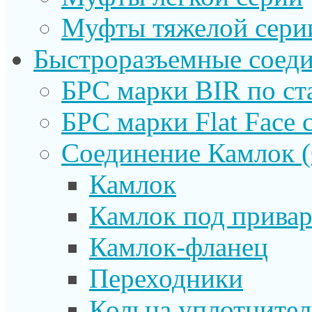
Муфты тяжелой сери
Быстроразъемные соеди
БРС марки BIR по ст
БРС марки Flat Face с
Соединение Камлок
Камлок
Камлок под прива
Камлок-фланец
Переходники
Кольца уплотните