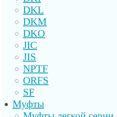
DKL
DKM
DKO
JIC
JIS
NPTF
ORFS
SF
Муфты
Муфты легкой серии