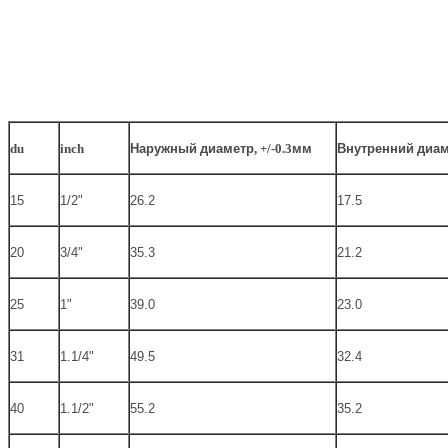
du
inch
Наружный
диаметр
, +/-0.3
мм
Внутренний
диам
15
1/2"
26.2
17.5
20
3/4"
35.3
21.2
25
1"
39.0
23.0
31
1.1/4"
49.5
32.4
40
1.1/2"
55.2
35.2