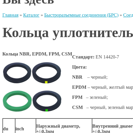
Главная
»
Каталог
»
Быстроразъемные соединения (БРС)
»
Сое
Кольца уплотнител
Кольца NBR, EPDM, FPM, CSM
Стандарт:
EN 14420-7
Цвета:
NBR
– черный;
EPDM
– черный, желтый мар
FPM
– зеленый;
CSM
– черный, зеленый мар
Наружный диаметр,
Внутренний диаме
du
inch
+/-0.3мм
+/-0.3мм