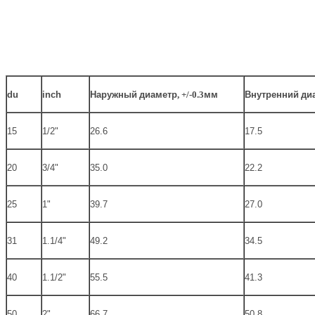
du
inch
Наружный
диаметр
, +/-0.3
мм
Внутренний
ди
15
1/2"
26.6
17.5
20
3/4"
35.0
22.2
25
1"
39.7
27.0
31
1.1/4"
49.2
34.5
40
1.1/2"
55.5
41.3
50
2"
66.7
50.8