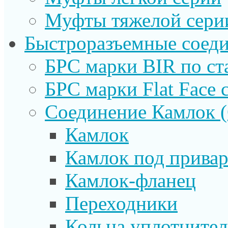
Муфты тяжелой сери
Быстроразъемные соеди
БРС марки BIR по ст
БРС марки Flat Face с
Соединение Камлок
Камлок
Камлок под прива
Камлок-фланец
Переходники
Кольца уплотните