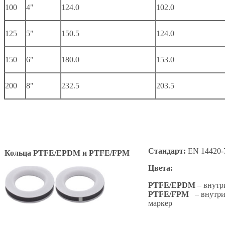
100
4"
124.0
102.0
125
5"
150.5
124.0
150
6"
180.0
153.0
200
8"
232.5
203.5
Стандарт:
EN 14420-
Кольца PTFE/EPDM и PTFE/FPM
Цвета:
PTFE/EPDM
– внутр
PTFE/FPM
– внутри 
маркер