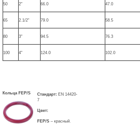
50
2"
66.0
47.0
65
2.1/2"
79.0
58.5
80
3"
94.5
76.3
100
4"
124.0
102.0
Кольца FEP/S
Стандарт:
EN 14420-
7
Цвет:
FEP/S
– красный.