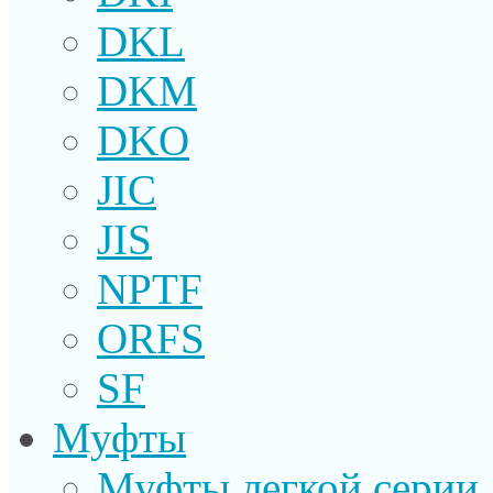
DKL
DKM
DKO
JIC
JIS
NPTF
ORFS
SF
Муфты
Муфты легкой серии