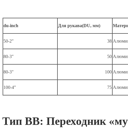
du-inch
Для рукава(DU, мм)
Матер
50-2"
38
Алюми
80-3"
50
Алюми
80-3"
100
Алюми
100-4"
75
Алюми
Тип BB: Переходник «му