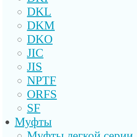
DKL
DKM
DKO
JIC
JIS
NPTF
ORFS
SF
Муфты
Муфты легкой серии