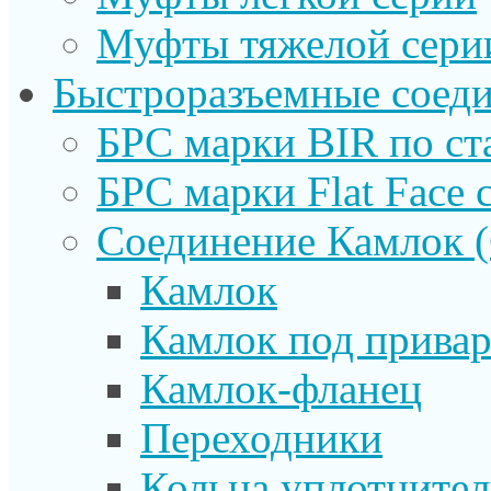
Муфты тяжелой сери
Быстроразъемные соеди
БРС марки BIR по ст
БРС марки Flat Face с
Соединение Камлок
Камлок
Камлок под прива
Камлок-фланец
Переходники
Кольца уплотните