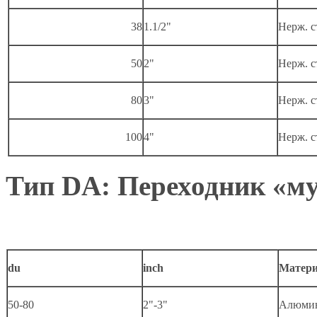
38
1.1/2"
Нерж
.
с
50
2"
Нерж
.
с
80
3"
Нерж
.
с
100
4"
Нерж
.
с
Тип DA: Переходник «м
du
inch
Матер
50-80
2"-3"
Алюми