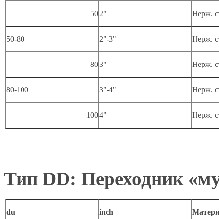
50
2"
Нерж. с
50-80
2"-3"
Нерж. с
80
3"
Нерж. с
80-100
3"-4"
Нерж. с
100
4"
Нерж. с
Тип DD: Переходник «м
du
inch
Матери