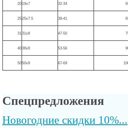
20
19х7
32-34
6
25
25х7.5
39-41
6
31
31х8
47-50
7
40
38х8
53-56
9
50
50х9
67-69
10
Спецпредложения
Новогодние скидки 10%...