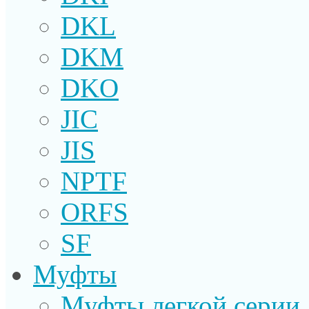
DKL
DKM
DKO
JIC
JIS
NPTF
ORFS
SF
Муфты
Муфты легкой серии