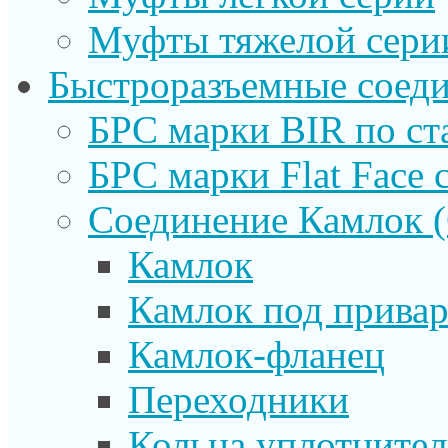
Муфты тяжелой сери
Быстроразъемные соеди
БРС марки BIR по ст
БРС марки Flat Face с
Соединение Камлок
Камлок
Камлок под прива
Камлок-фланец
Переходники
Кольца уплотните