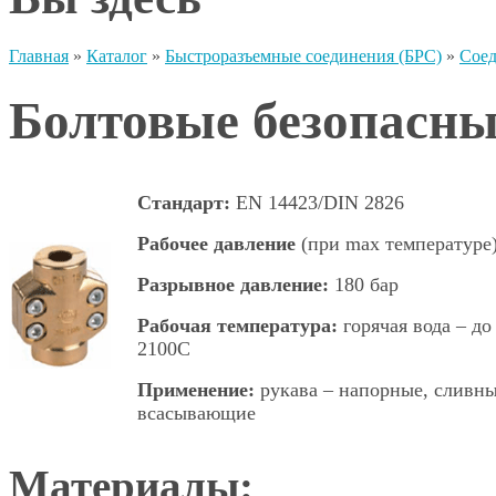
Главная
»
Каталог
»
Быстроразъемные соединения (БРС)
»
Сое
Болтовые безопасн
Стандарт:
EN 14423/DIN 2826
Рабочее давление
(при max температуре)
Разрывное давление:
180 бар
Рабочая температура:
горячая вода – до
2100С
Применение:
рукава – напорные, сливны
всасывающие
Материалы: