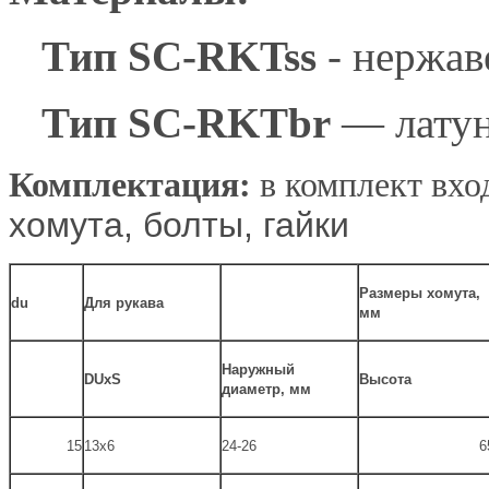
Тип SC-RKTss
- нержав
Тип SC-RKTbr
— лату
Комплектация:
в комплект вход
хомута, болты, гайки
Размеры хомута,
du
Для рукава
мм
Наружный
DUхS
Высота
диаметр, мм
15
13х6
24-26
6