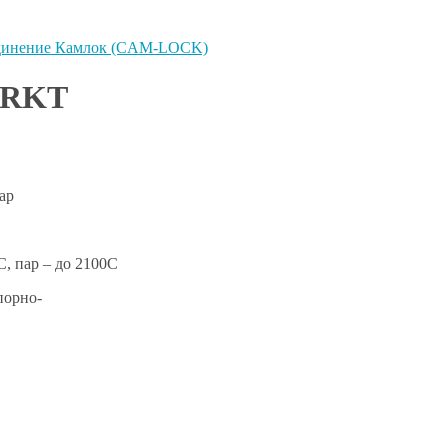
динение Камлок (CAM-LOCK)
ы RKT
ар
С, пар – до 2100С
порно-