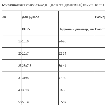
Комплектация:
в комплект входят – две части (
«
раковины
»)
хомута, болты,
du
Для рукава
Разме
DUхS
Наружный диаметр, мм
Высот
15
13х6
24-26
20
19х7
32-34
25
25х7.5
39-41
31
31х8
47-50
40
38х8
53-56
50
50х9
67-69