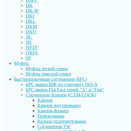
BSPT
DK
DK-W
DKI
DKL
DKM
DKO
JIC
JIS
NPTF
ORFS
SF
Муфты
Муфты легкой серии
Муфты тяжелой серии
Быстроразъемные соединения (БРС)
БРС марки BIR по стандарту ISO-A
БРС марки Flat Face серий "А" и "Firg"
Соединение Камлок (CAM-LOCK)
Камлок
Камлок под приварку
Камлок-фланец
Переходники
Кольца уплотнительные
Соединения TW