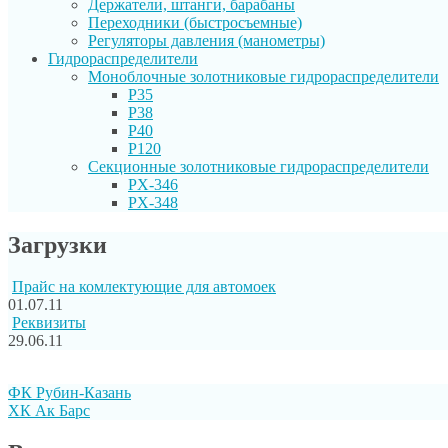
Держатели, штанги, барабаны
Переходники (быстросъемные)
Регуляторы давления (манометры)
Гидрораспределители
Моноблочные золотниковые гидрораспределители
P35
P38
P40
P120
Секционные золотниковые гидрораспределители
PX-346
PX-348
Загрузки
Прайс на комлектующие для автомоек
01.07.11
Реквизиты
29.06.11
ФК Рубин-Казань
ХК Ак Барс