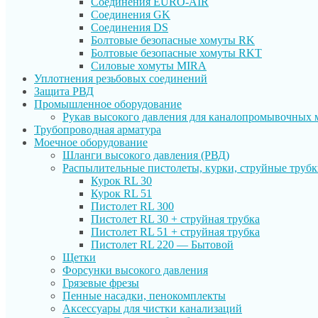
Соединения EURO-AIR
Соединения GK
Соединения DS
Болтовые безопасные хомуты RK
Болтовые безопасные хомуты RKT
Силовые хомуты MIRA
Уплотнения резьбовых соединений
Защита РВД
Промышленное оборудование
Рукав высокого давления для каналопромывочных
Трубопроводная арматура
Моечное оборудование
Шланги высокого давления (РВД)
Распылительные пистолеты, курки, струйные труб
Курок RL 30
Курок RL 51
Пистолет RL 300
Пистолет RL 30 + струйная трубка
Пистолет RL 51 + струйная трубка
Пистолет RL 220 — Бытовой
Щетки
Форсунки высокого давления
Грязевые фрезы
Пенные насадки, пенокомплекты
Аксессуары для чистки канализаций