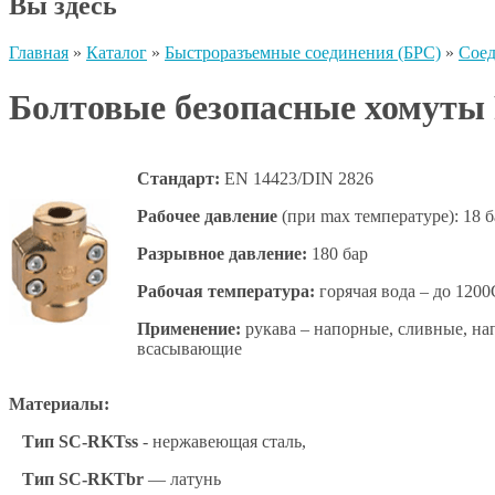
Вы здесь
Главная
»
Каталог
»
Быстроразъемные соединения (БРС)
»
Сое
Болтовые безопасные хомут
Стандарт:
EN 14423/DIN 2826
Рабочее давление
(при max температуре): 18 б
Разрывное давление:
180 бар
Рабочая температура:
горячая вода – до 1200
Применение:
рукава – напорные, сливные, на
всасывающие
Материалы:
Тип SC-RKTss
- нержавеющая сталь,
Тип SC-RKTbr
— латунь