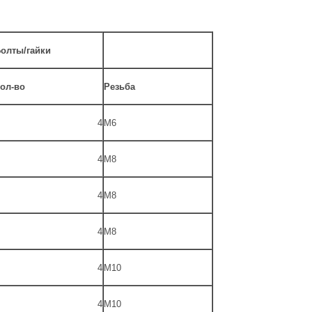
олты/гайки
ол-во
Резьба
4
M6
4
M8
4
M8
4
M8
4
M10
4
M10