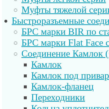
Муфты тяжелой сери
Быстроразъемные соеди
БРС марки BIR по ст
БРС марки Flat Face с
Соединение Камлок
Камлок
Камлок под прива
Камлок-фланец
Переходники
Кольца уплотните