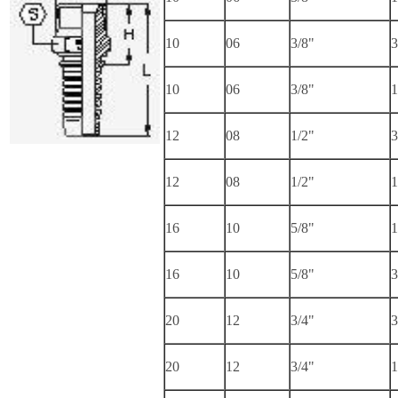
10
06
3/8"
3
10
06
3/8"
1
12
08
1/2"
3
12
08
1/2"
1
16
10
5/8"
1
16
10
5/8"
3
20
12
3/4"
3
20
12
3/4"
1