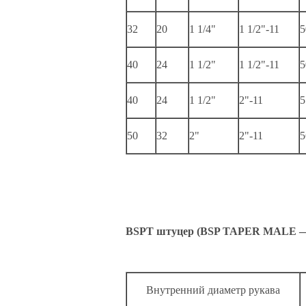
32
20
1 1/4"
1 1/2"-11
5
40
24
1 1/2"
1 1/2"-11
5
40
24
1 1/2"
2"-11
5
50
32
2"
2"-11
5
BSPT штуцер (BSP TAPER MALE — 
Внутренний диаметр рукава