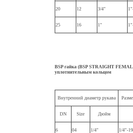
20
12
3/4"
1"
25
16
1"
1"
BSP гайка (BSP STRAIGHT FEMALE
уплотнительным кольцом
Внутренний диаметр рукава
Разме
DN
Size
Дюйм
6
04
1/4"
1/4"-19