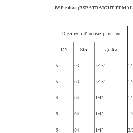
BSP гайка (BSP STRAIGHT FEMALE
Внутренний диаметр рукава
DN
Size
Дюйм
5
03
3/16"
1/
5
03
3/16"
1/
6
04
1/4"
1/
6
04
1/4"
1/
6
04
1/4"
3/