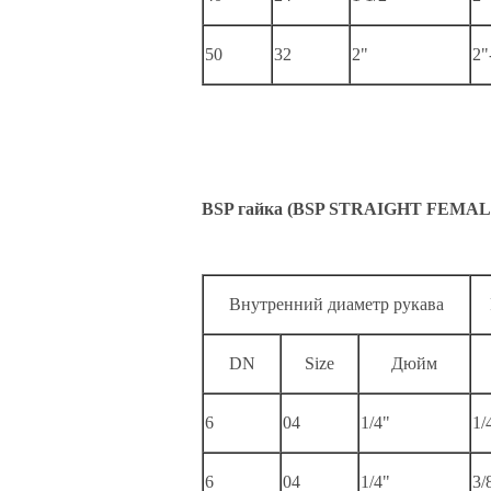
50
32
2"
2"
BSP гайка (BSP STRAIGHT FEMALE
Внутренний диаметр рукава
DN
Size
Дюйм
6
04
1/4"
1/
6
04
1/4"
3/