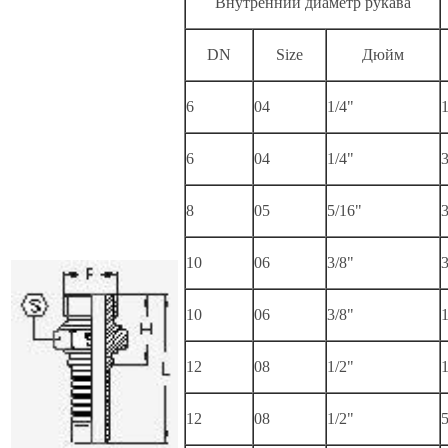
Внутренний диаметр рукава
DN
Size
Дюйм
6
04
1/4"
1
6
04
1/4"
3
8
05
5/16"
3
10
06
3/8"
3
10
06
3/8"
1
12
08
1/2"
1
12
08
1/2"
5