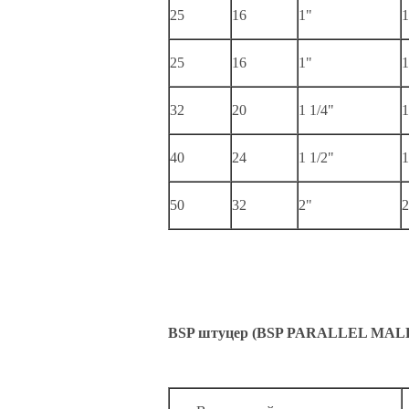
25
16
1"
1
25
16
1"
1
32
20
1 1/4"
1
40
24
1 1/2"
1
50
32
2"
2
BSP штуцер (BSP PARALLEL MAL