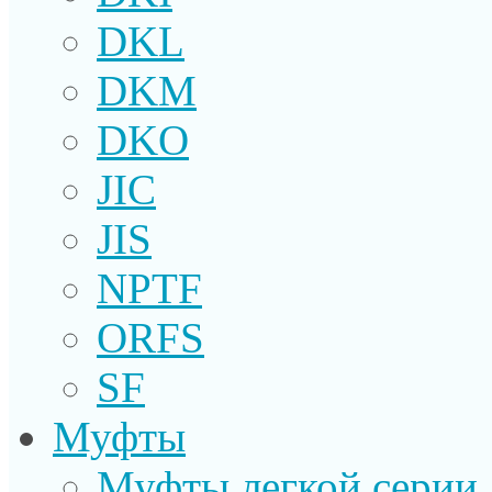
DKL
DKM
DKO
JIC
JIS
NPTF
ORFS
SF
Муфты
Муфты легкой серии