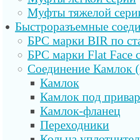
Муфты тяжелой сери
Быстроразъемные соеди
БРС марки BIR по ст
БРС марки Flat Face с
Соединение Камлок
Камлок
Камлок под прива
Камлок-фланец
Переходники
Кольца уплотните