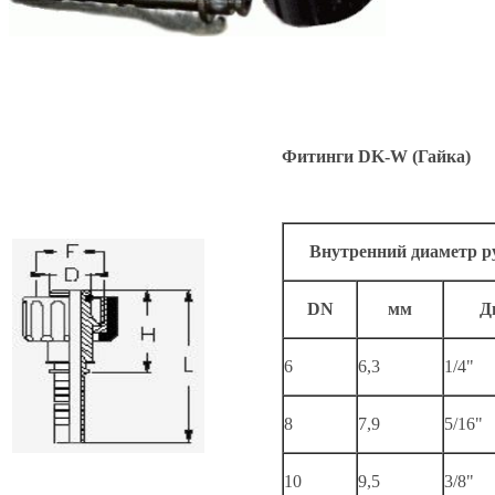
Фитинги DK-W (Гайка)
Внутренний диаметр р
DN
мм
Д
6
6,3
1/4"
8
7,9
5/16"
10
9,5
3/8"