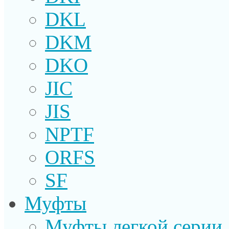
DKL
DKM
DKO
JIC
JIS
NPTF
ORFS
SF
Муфты
Муфты легкой серии