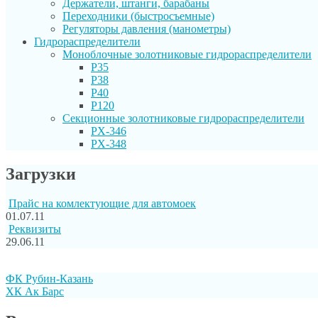
Держатели, штанги, барабаны
Переходники (быстросъемные)
Регуляторы давления (манометры)
Гидрораспределители
Моноблочные золотниковые гидрораспределители
P35
P38
P40
P120
Секционные золотниковые гидрораспределители
PX-346
PX-348
Загрузки
Прайс на комлектующие для автомоек
01.07.11
Реквизиты
29.06.11
ФК Рубин-Казань
ХК Ак Барс