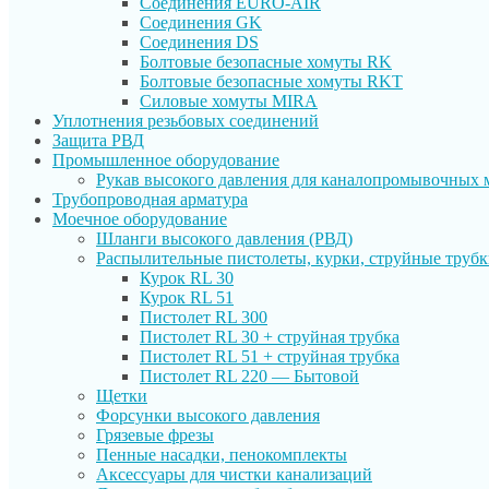
Соединения EURO-AIR
Соединения GK
Соединения DS
Болтовые безопасные хомуты RK
Болтовые безопасные хомуты RKT
Силовые хомуты MIRA
Уплотнения резьбовых соединений
Защита РВД
Промышленное оборудование
Рукав высокого давления для каналопромывочных
Трубопроводная арматура
Моечное оборудование
Шланги высокого давления (РВД)
Распылительные пистолеты, курки, струйные труб
Курок RL 30
Курок RL 51
Пистолет RL 300
Пистолет RL 30 + струйная трубка
Пистолет RL 51 + струйная трубка
Пистолет RL 220 — Бытовой
Щетки
Форсунки высокого давления
Грязевые фрезы
Пенные насадки, пенокомплекты
Аксессуары для чистки канализаций