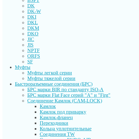
BSPT
DK
DK-W
DKI
DKL
DKM
DKO
JIC
JIS
NPTF
ORFS
SF
Муфты
Муфты легкой серии
Муфты тяжелой серии
Быстроразъемные соединения (БРС)
БРС марки BIR по стандарту ISO-A
БРС марки Flat Face серий "А" и "Firg"
Соединение Камлок (CAM-LOCK)
Камлок
Камлок под приварку
Камлок-фланец
Переходники
Кольца уплотнительные
Соединения TW