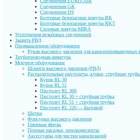
Соединения EURO-AIR
Соединения GK
Соединения DS
Болтовые безопасные хомуты RK
Болтовые безопасные хомуты RKT
Силовые хомуты MIRA
Уплотнения резьбовых соединений
Защита РВД
Промышленное оборудование
Рукав высокого давления для каналопромывочных
Трубопроводная арматура
Моечное оборудование
Шланги высокого давления (РВД)
Распылительные пистолеты, курки, струйные труб
Курок RL 30
Курок RL 51
Пистолет RL 300
Пистолет RL 30 + струйная трубка
Пистолет RL 51 + струйная трубка
Пистолет RL 220 — Бытовой
Щетки
Форсунки высокого давления
Грязевые фрезы
Пенные насадки, пенокомплекты
Аксессуары для чистки канализаций