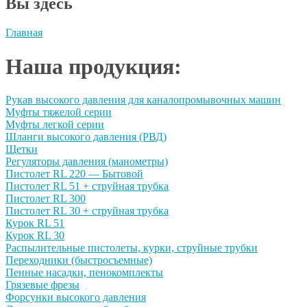
Вы здесь
Главная
Наша продукция:
Рукав высокого давления для каналопромывочных машин
Муфты тяжелой серии
Муфты легкой серии
Шланги высокого давления (РВД)
Щетки
Регуляторы давления (манометры)
Пистолет RL 220 — Бытовой
Пистолет RL 51 + струйная трубка
Пистолет RL 300
Пистолет RL 30 + струйная трубка
Курок RL 51
Курок RL 30
Распылительные пистолеты, курки, струйные трубки
Переходники (быстросъемные)
Пенные насадки, пенокомплекты
Грязевые фрезы
Форсунки высокого давления