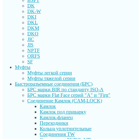
BSPT
DK
DK-W
DKI
DKL
DKM
DKO
JIC
JIS
NPTF
ORFS
SF
Муфты
Муфты легкой серии
Муфты тяжелой серии
Быстроразъемные соединения (БРС)
БРС марки BIR по стандарту ISO-A
БРС марки Flat Face серий "А" и "Firg"
Соединение Камлок (CAM-LOCK)
Камлок
Камлок под приварку
Камлок-фланец
Переходники
Кольца уплотнительные
Соединения TW