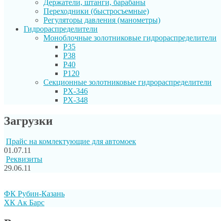
Держатели, штанги, барабаны
Переходники (быстросъемные)
Регуляторы давления (манометры)
Гидрораспределители
Моноблочные золотниковые гидрораспределители
P35
P38
P40
P120
Секционные золотниковые гидрораспределители
PX-346
PX-348
Загрузки
Прайс на комлектующие для автомоек
01.07.11
Реквизиты
29.06.11
ФК Рубин-Казань
ХК Ак Барс