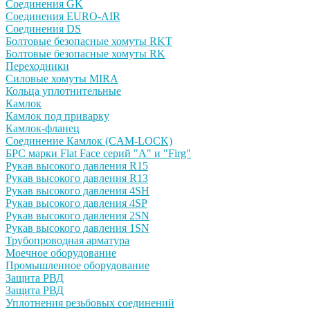
Соединения GK
Соединения EURO-AIR
Соединения DS
Болтовые безопасные хомуты RKT
Болтовые безопасные хомуты RK
Переходники
Силовые хомуты MIRA
Кольца уплотнительные
Камлок
Камлок под приварку
Камлок-фланец
Соединение Камлок (CAM-LOCK)
БРС марки Flat Face серий "А" и "Firg"
Рукав высокого давления R15
Рукав высокого давления R13
Рукав высокого давления 4SH
Рукав высокого давления 4SP
Рукав высокого давления 2SN
Рукав выcокого давления 1SN
Трубопроводная арматура
Моечное оборудование
Промышленное оборудование
Защита РВД
Защита РВД
Уплотнения резьбовых соединений