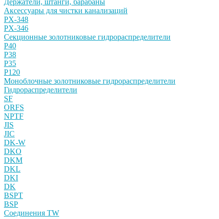
Держатели, штанги, барабаны
Аксессуары для чистки канализаций
PX-348
PX-346
Секционные золотниковые гидрораспределители
P40
P38
P35
P120
Моноблочные золотниковые гидрораспределители
Гидрораспределители
SF
ORFS
NPTF
JIS
JIC
DK-W
DKO
DKM
DKL
DKI
DK
BSPT
BSP
Соединения TW