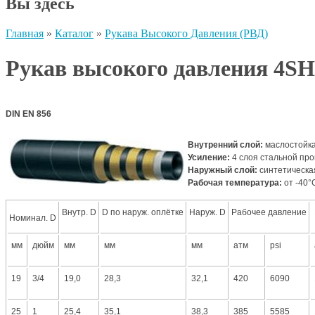
Вы здесь
Главная
»
Каталог
»
Рукава Высокого Давления (РВД)
Рукав высокого давления 4SH
DIN EN 856
Внутренний слой:
маслостойка
Усиление:
4 слоя стальной пр
Наружный слой:
синтетическа
Рабочая температура:
от -40°
Внутр. D
D по наруж. оплётке
Наруж. D
Рабочее давление
Номинал. D
мм
дюйм
мм
мм
мм
атм
psi
19
3/4
19,0
28,3
32,1
420
6090
25
1
25,4
35,1
38,3
385
5585