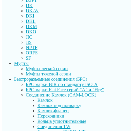
BSPT
DK
DK-W
DKI
DKL
DKM
DKO
JIC
JIS
NPTF
ORFS
SF
Муфты
Муфты легкой серии
Муфты тяжелой серии
Быстроразъемные соединения (БРС)
БРС марки BIR по стандарту ISO-A
БРС марки Flat Face серий "А" и "Firg"
Соединение Камлок (CAM-LOCK)
Камлок
Камлок под приварку
Камлок-фланец
Переходники
Кольца уплотнительные
Соединения TW