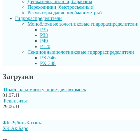
Держатели, штанги, барабаны
Переходники (быстросъемные)
Регуляторы давления (манометры)
Гидрораспределители
Моноблочные золотниковые гидрораспределители
P35
P38
P40
P120
Секционные золотниковые гидрораспределители
PX-346
PX-348
Загрузки
Прайс на комлектующие для автомоек
01.07.11
Реквизиты
29.06.11
ФК Рубин-Казань
ХК Ак Барс