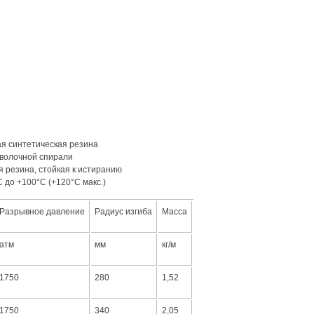
я синтетическая резина
оволочной спирали
я резина, стойкая к истиранию
С до +100°С (+120°С макс.)
Разрывное давление
Радиус изгиба
Масса
атм
мм
кг/м
1750
280
1,52
1750
340
2,05