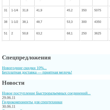
31
1-1/4
31,8
41,9
45,2
350
5075
38
1-1/2
38,1
48,7
53,3
300
4350
51
2
50,8
63,2
68,1
250
3625
Спецпредложения
Новогодние скидки 10%...
Бесплатная доставка — приятная мелочь!
Новости
Новое поступление Быстроразъемных соединений...
29.06.11
Гидрокомпоненты для спецтехники
30.06.11