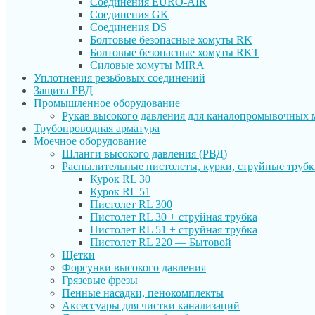
Соединения EURO-AIR
Соединения GK
Соединения DS
Болтовые безопасные хомуты RK
Болтовые безопасные хомуты RKT
Силовые хомуты MIRA
Уплотнения резьбовых соединений
Защита РВД
Промышленное оборудование
Рукав высокого давления для каналопромывочных
Трубопроводная арматура
Моечное оборудование
Шланги высокого давления (РВД)
Распылительные пистолеты, курки, струйные труб
Курок RL 30
Курок RL 51
Пистолет RL 300
Пистолет RL 30 + струйная трубка
Пистолет RL 51 + струйная трубка
Пистолет RL 220 — Бытовой
Щетки
Форсунки высокого давления
Грязевые фрезы
Пенные насадки, пенокомплекты
Аксессуары для чистки канализаций