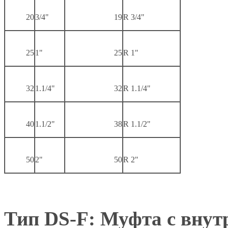
20
3/4"
19
R 3/4"
25
1"
25
R 1"
32
1.1/4"
32
R 1.1/4"
40
1.1/2"
38
R 1.1/2"
50
2"
50
R 2"
Тип DS-F: Муфта с внут