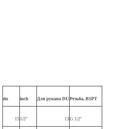
du
inch
Для рукава DU
Резьба, BSPT
15
1/2"
13
G 1/2"