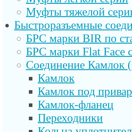
Муфты тяжелой сери
Быстроразъемные соеди
БРС марки BIR по ст
БРС марки Flat Face с
Соединение Камлок
Камлок
Камлок под прива
Камлок-фланец
Переходники
Кольца уплотните