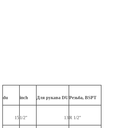
du
inch
Для рукава DU
Резьба, BSPT
15
1/2"
13
R 1/2"