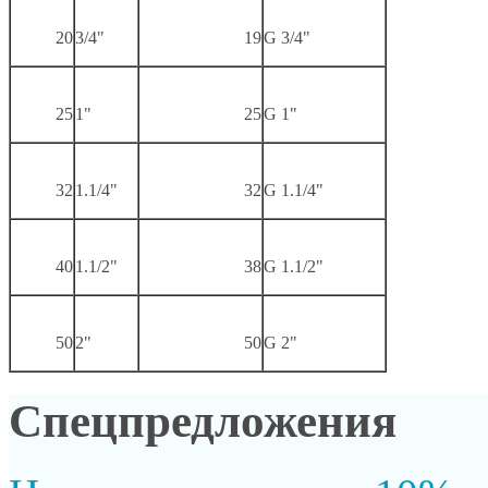
20
3/4"
19
G 3/4"
25
1"
25
G 1"
32
1.1/4"
32
G 1.1/4"
40
1.1/2"
38
G 1.1/2"
50
2"
50
G 2"
Спецпредложения