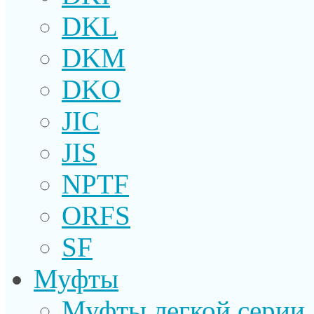
DKL
DKM
DKO
JIC
JIS
NPTF
ORFS
SF
Муфты
Муфты легкой серии